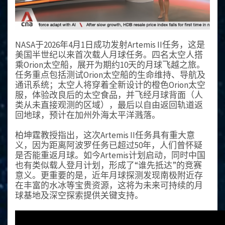
NASA于2026年4月1日成功发射Artemis II任务，这是
美国半世纪以来首次载人月球任务。四名太空人搭
乘Orion太空船，展开为期约10天的月球飞越之旅。
任务重点包括测试Orion太空船的生命维持、导航及
通讯系统；太空人将穿着全新设计的橙色Orion太空
服，体验改良后的太空食品，并飞经月球背面（人
类从未直接观测的区域），最后以自由返回轨道返
回地球，预计在加州外海太平洋溅落。
柏坤霆教授指出，这次Artemis II任务具有重大意
义，因为距离阿波罗任务已超过50年，人们曾怀疑
是否能重返月球。如今Artemis计划启动，同时中国
也有类似载人登月计划，形成了“谁先抵达”的竞赛
意义。更重要的是，近年月球探测发现南极附近存
在丰富的水冰等宝贵资源，这将为未来可持续的月
球基地及深空探索提供关键支持。