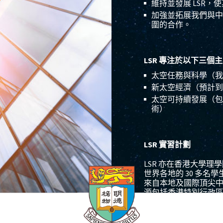
維持並發展 LSR
加強並拓展我們與中
圍的合作。
LSR
專注於以下三個主
太空任務與科學（我
新太空經濟（預計到 2
太空可持續發展（包
術）
LSR
實習計劃
LSR 亦在香港大學
世界各地的 30 多
來自本地及國際頂尖
源包括香港特別行政
國、印度、新加坡、