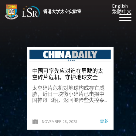
English
繁體中文
香港大学太空实验室
中国可率先应对迫在眉睫的太
空碎片危机，守护地球安全
太空碎片危机对地球构成存亡威
胁，近日一块微小碎片已击损中
国神舟飞船，返回舱险些失控�...
更多
NOVEMBER 28, 2025