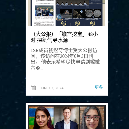
（大公报）「蟾宫挖宝」48小
时 探氡气寻水源
LSR成员钱煜奇博士受大公报访
问，该访问在2024年6月3日刊
出。 他表示希望尽快申请到嫦娥
六�...
更多
JUNE 03, 2024