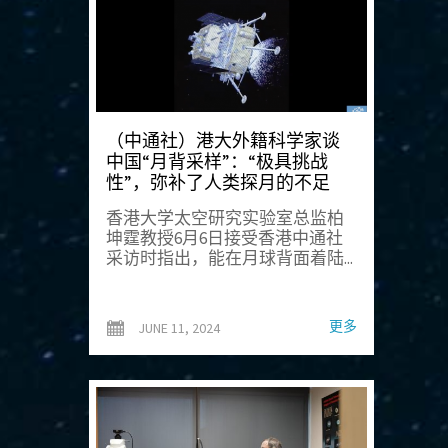
（中通社）港大外籍科学家谈
中国“月背采样”：“极具挑战
性”，弥补了人类探月的不足
香港大学太空研究实验室总监柏
坤霆教授6月6日接受香港中通社
采访时指出，能在月球背面着陆...
更多
JUNE 11, 2024