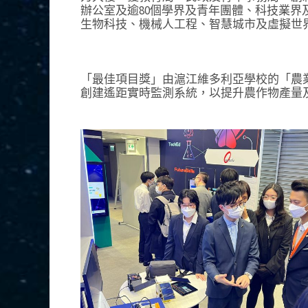
辦公室及逾80個學界及青年團體、科技業
生物科技、機械人工程、智慧城市及虛擬世
「最佳項目獎」由滬江維多利亞學校的「農
創建遙距實時監測系統，以提升農作物產量