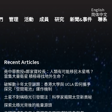
English
简体中文
們
管理
活動
成員
研究
新聞&事件
聯系
Recent Articles
堯中華教授x鄭家寶校長：人類有可能移民木星嗎？
雲集大量衛星 積極尋找地外生命？
破解數十年太空謎題：香港大學與 UCLA 如何攜手
探究「空間電池」運作機制
土星不對稱極光引發關注：科學家揭開太空新奧秘
探索北極光背後的能量源頭