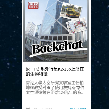
(RTHK) 系外行星K2-18b上潛在
的生物特徵
香港大學太空研究實驗室主任柏
坤霆教授討論了使用詹姆斯·韋伯
太空望遠鏡在距離124光年的系...