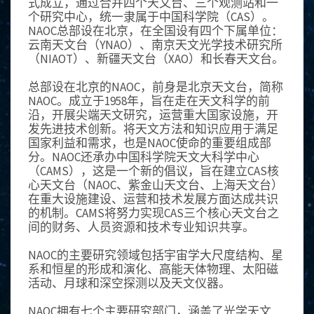
式成立，通过合并四个天文台、三个观测站和一
个研究中心，统一隶属于中国科学院（CAS）。
NAOC总部设在北京，在全国设有四个下属单位：
云南天文台（YNAO）、南京天文光学技术研究所
（NIAOT）、新疆天文台（XAO）和长春天文台。
总部设在北京的NAOC，前身是北京天文台，简称
NAOC。成立于1958年，旨在走在天文科学的前
沿，开展尖端天文研究，运营重大国家设施，开
发先进技术创新。将天文方法和知识应用于满足
国家利益和需求，也是NAOC使命的重要组成部
分。NAOC还承办中国科学院天文大科学中心
（CAMS），这是一个新的倡议，旨在建立CAS核
心天文台（NAOC、紫金山天文台、上海天文台）
在重大设施建设、运营和技术发展方面达成共识
的机制。CAMS将努力实现CAS三个核心天文台之
间的财务、人员资源和技术专业知识共享。
NAOC的主要研究领域包括宇宙学大尺度结构、星
系和恒星的形成和演化、高能天体物理、太阳磁
活动、月球和深空探测以及天文仪器。
NAOC拥有七个主要研究部门，涵盖了光学天文