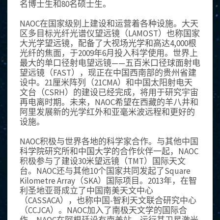
名博士生和80名硕士生。
NAOC在国家级别上建设和运营着各种设施。大天
区多目标光纤光谱仪望远镜（LAMOST）也称国家
大光学望远镜，配备了大视场光学和高达4,000根
光纤的焦面，于2009年6月投入科学使用。世界上
最大的单口径射电望远镜——五百米口径球面射电
望远镜（FAST），现正在中国西南部的贵州省建
设中。21厘米阵列（21CMA）和中国太阳射电天
文台（CSRH）的建设已经完成，将用于研究宇宙
再电离时期。未来，NAOC希望在西藏的羊八井和
阿里发展新的光学红外和亚毫米波远程和更好的
设施。
NAOC积极与世界各地的科学家合作。与其他中国
科学院研究所和中国大学的合作伙伴一起，NAOC
积极参与了建设30米望远镜（TMT）国际天文
台。NAOC还与其他10个国家共同发起了Square
Kilometre Array（SKA）国际项目。2013年，在智
利圣地亚哥成立了中国南美天文中心
（CASSACA），也称中国-智利天文联合研究中心
（CCJCA）。NAOC加入了南极天文学的国际合