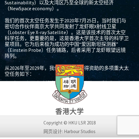
Sustainability）以及大湾区乃至全球的新太空经济
（NewSpace economy）。
我们的首次太空任务发生于2020年7月25日，当时我们与
密切合作伙伴南京大学共同发射了龙虾眼X射线卫星
（Lobster Eye X-ray Satellite）。这是该技术的首次太空
科学任务，更重要的是，这是香港大学首次主导的科学卫
星项目。它为后来极为成功的中国“爱因斯坦探测器”
（Einstein Probe）任务铺路，后者采用了龙虾眼望远镜
阵列。
从2026年至2029年，我们已获批并获得资助的多项重大太
空任务如下：
由LSR主要资助的中国嫦娥七号广视场月球相机“ILO-
C”。 这是已获国际月球观测联盟（ILOA）批准的国际
有效载荷，由香港LSR及泰国NARIT共同合作。该相机
已按LSR设计要求由北京BISME完成制造，并于2025年
底整合至月球着陆器上。计划于2026年11月底在月球
香港大学
南极沙克尔顿环形山边缘着陆。
我们获得香港特区政府“一次性”航空航天专项拨款
Copyright © HKU LSR 2018
（ITSP）3,367万港元，用于一颗12U立方卫星，预计
2028年进入月球轨道。 该卫星将搭载高光谱相机及高
网页设计: Harbour Studios
灵敏度光学相机，用于探测月球表面微流星体撞击所