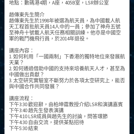
地點：數碼港4期，A座，405B室，LSR辦公室
趙傳東先生簡介
趙傳東先生於1998年被選為航天員，為中國載人航
天工程首批航天員14人中的一員；參加了神舟五號
至神舟十號載人航天任務相關訓練。他亦是中國空
軍的戰鬥機飛行員，於2014年退役。
講座內容：
1. 如何利用「一國兩制」下香港的獨特地位來發展航
天業？
2. 如何通過借助中國的支持來培養航天人才，甚至為
中國做出貢獻？
3. 太空研究實驗室不斷努力於各項太空研究上，能否
與中國合作共同發展？
講座流程：
下午3:30 歡迎辭，由柏坤霆教授介紹LSR和演講嘉賓
下午3:40 趙先生發表演講
下午4:10 LSR成員與趙先生的討論，問答環節
下午4:30 自由交流，提供茶點招待
下午5:30 結束