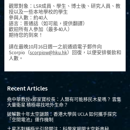
觀眾對象：LSR成員、學生、博士後、研究人員、教
授以及一些本地學校的學生
參與人數：約40人
語言：普通話（如可能，提供翻譯）
歡迎所有人參加（最多40人）
期待您的到來！
請在最晚10月16日週一之前通過電子郵件向
Scorpio（
scorpiow@hku.hk
）回復，以便安排餐飲和
人數。
Recent Articles
堯中華教授x鄭家寶校長：人類有可能移民木星嗎？ 雲集
大量衛星 積極尋找地外生命？
破解數十年太空謎題：香港大學與 UCLA 如何攜手探究
「空間電池」運作機制
土星不對稱極光引發關注：科學家揭開太空新奧秘