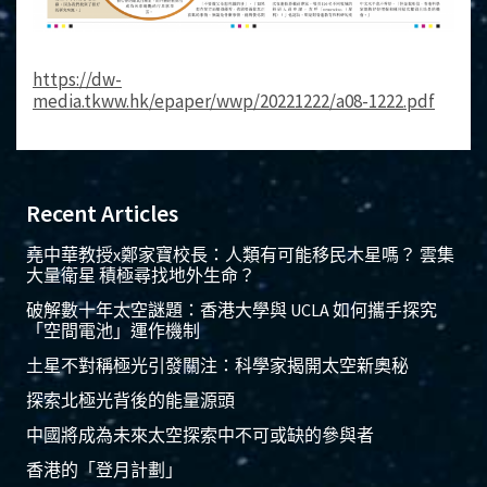
https://dw-
media.tkww.hk/epaper/wwp/20221222/a08-1222.pdf
Recent Articles
堯中華教授x鄭家寶校長：人類有可能移民木星嗎？ 雲集
大量衛星 積極尋找地外生命？
破解數十年太空謎題：香港大學與 UCLA 如何攜手探究
「空間電池」運作機制
土星不對稱極光引發關注：科學家揭開太空新奧秘
探索北極光背後的能量源頭
中國將成為未來太空探索中不可或缺的參與者
香港的「登月計劃」