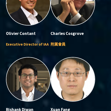
Olivier Contant
Charles Cosgrove
Executive Director of IAA
附属會員
Rishank Diwan
Xuan Fang