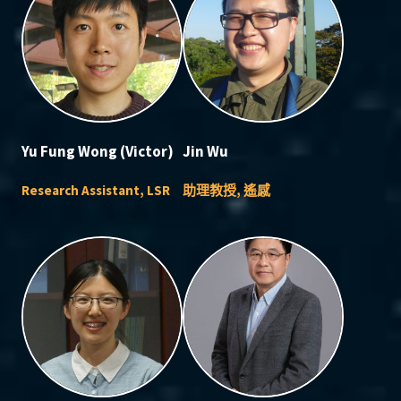
Yu Fung Wong (Victor)
Jin Wu
Research Assistant, LSR
助理教授, 遙感