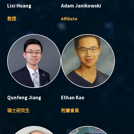
Lixi Huang
Adam Janikowski
教授
Affiliate
Qunfeng Jiang
Ethan Kao
碩士研究生
附屬會員