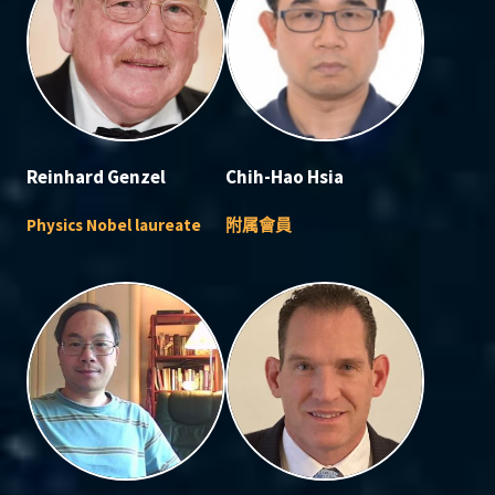
Reinhard Genzel
Chih-Hao Hsia
Physics Nobel laureate
附属會員