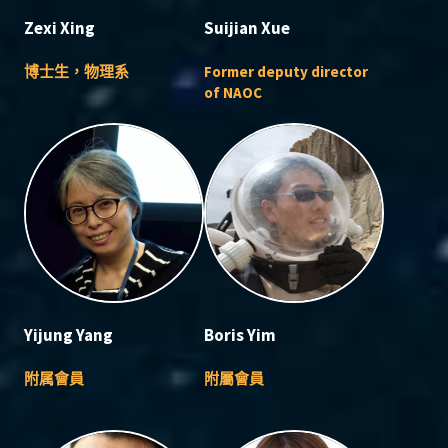
Zexi Xing
Suijian Xue
博士生，物理系
Former deputy director
of NAOC
Yijung Yang
Boris Yim
附属會員
附屬會員