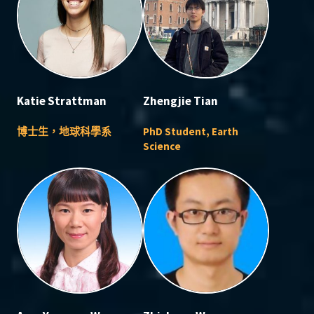
Katie Strattman
Zhengjie Tian
博士生，地球科學系
PhD Student, Earth
Science