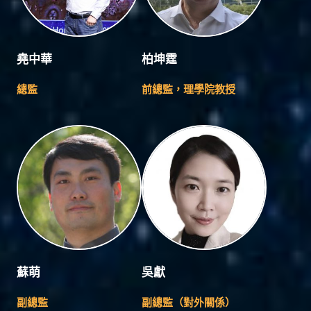
堯中華
柏坤霆
總監
前總監，理學院教授
蘇萌
吳獻
副總監
副總監（對外關係）