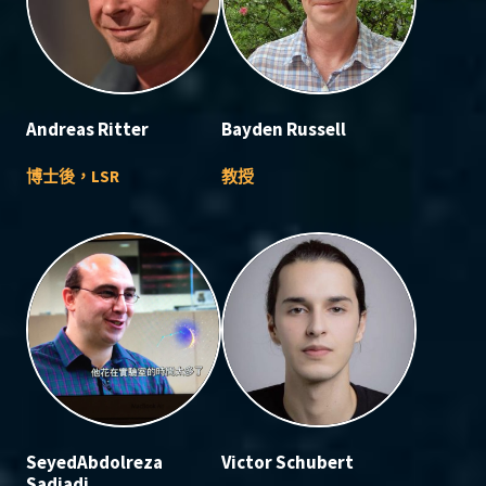
Andreas Ritter
Bayden Russell
博士後，LSR
教授
SeyedAbdolreza
Victor Schubert
Sadjadi