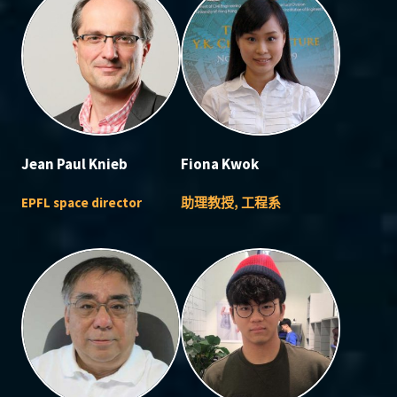
Jean Paul Knieb
Fiona Kwok
EPFL space director
助理教授, 工程系