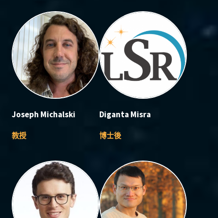
Joseph Michalski
Diganta Misra
教授
博士後