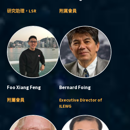
研究助理，LSR
附属會員
Foo Xiang Feng
Bernard Foing
附屬會員
Executive Director of
ILEWG