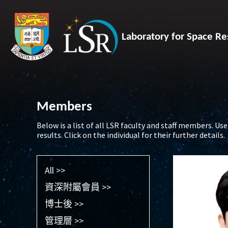
Laboratory for Space Re
Members
Below is a list of all LSR faculty and staff members. Use 
results. Click on the individual for their further details.
All >>
資深附屬會員 >>
博士後 >>
管理層 >>