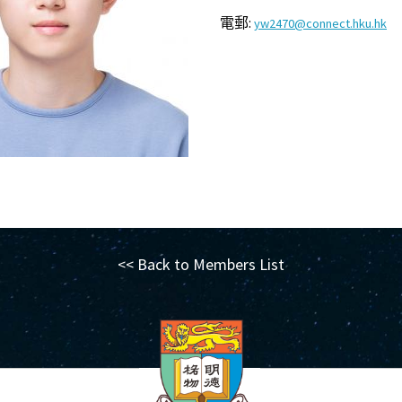
電郵:
yw2470@connect.hku.hk
<< Back to Members List