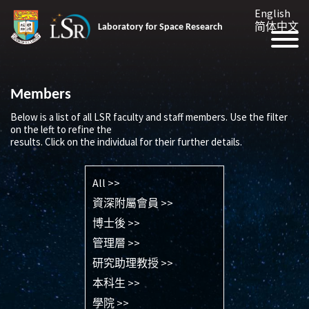
English
简体中文
Laboratory for Space Research
Members
Below is a list of all LSR faculty and staff members. Use the filter
on the left to refine the
results. Click on the individual for their further details.
All >>
資深附屬會員 >>
博士後 >>
管理層 >>
研究助理教授 >>
本科生 >>
學院 >>