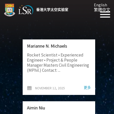
English
繁體中文
香港大学太空实验室
Marianne N. Michaels
Rocket Scientist • Experienced
Engineer • Project & People
Manager Masters Civil Engineering
(MPhil.) Contact: ...
更多
NOVEMBER 12, 2025
Aimin Niu