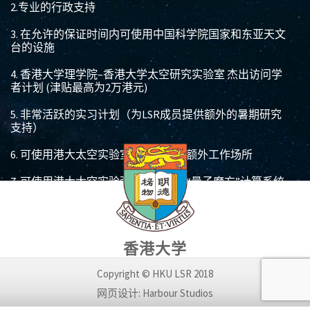
2.
专业的行政支持
3.
在允许的保证时间内可使用中国科学院国家和东亚天文
台的设施
4.
香港大学理学院
–
香港大学太空研究实验室
杰出访问学
者计划
(
津贴最高为
2
万港元
)
5.
非常活跃的实习计划（为
LSR
成员提供额外的暑期研究
支持）
6.
可使用港大太空实验室在数码港的额外工作场所
7.
可使用港大太空实验强大的多节点
“
量子魔方
”
计算系统
8.
可用港大太空实验室的
License
使用
“Overleaf” LateX
软
件，一款分享论文文件的软件
香港大学
9. LSR
特别学术报告系列活动
Copyright © HKU LSR 2018
10.
通过与战略合作伙伴我们的谅解备忘录和协议，可以
接触一些激动人心的项目和计划
网页设计: Harbour Studios