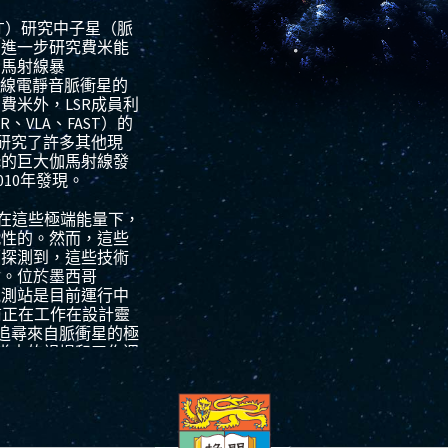
T
）研究中子星（脈
和進一步研究費米能
伽馬射線暴
線電靜音脈衝星的
了費米外，
LSR
成員利
AR
、
VLA
、
FAST
）的
研究了許多其他現
c
的巨大伽馬射線發
010
年發現。
在這些極端能量下，
戰性的。然而，這些
面探測到，這些技術
射。位於墨西哥
觀測站是目前運行中
前正在工作在設計靈
追尋來自脈衝星的極
常大的視場和工作週
文學」時代與空間觀
使
HAWC
成為理想的