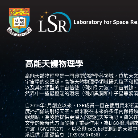
Laboratory for Space Re
高能天體物理學
高能天體物理學是一門典型的跨學科領域，位於天
宇宙學的交匯處。高能天體物理學領域研究粒子和
以及其他類型的宇宙信使（例如引力波、宇宙射線
然界中一些最極端的環境（例如黑洞和中子星等緊
自
2016
年
1
月創立以來，
LSR
成員一直在使用費米衛
度掃描伽馬射線天空。費米將在未來許多年內保持
觀測站，為我們提供更深入的高能天空視野。費米
文學的新時代方面發揮了重要作用，為
LIGO
檢測到
力波（
GW170817
），以及與
IceCube
檢測到的天體中
系提供了關鍵信息（
TXS 0506+056
）。