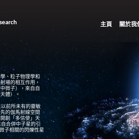
search
主頁
關於我
文學、粒子物理學和
輻射場的相互作用，
、中微子），來自自
湊天體）。
星以前所未有的靈敏
領先的伽馬射線空間
在開創「多信使」天
來自合併中子星的引
微子相關的閃爍性星