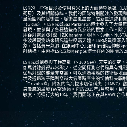
LSR
的一些項目涉及使用費米上的大面積望
遠鏡（
LA
衝星）及其相關係統。我們的團隊特別關注於發現
量範圍內的脈衝星、脈衝星風星雲、超新星遺跡和
（
GRBs
）。
LSR
成員
Saz Parkinson
博士參與了大量無
發現，並參與了各種這些奇異系統的搜索工作。除
用從射電到
X
射線（如
Chandra
、
XMM
、
Swift
、
NuST
多波段觀測站來研究這些極端天體。
LSR
成員還深入
象，包括費米氣泡
–
在銀河中心北部和南部延伸數
kp
射結構，由包括
LSR
成員
Meng Su
博士在內的團隊於
2
LSR
成員還參與了極高能（
> 100 GeV
）天空的研究。
伽馬射線變得非常稀少，從空間探測它們是具有挑
伽馬射線的能量非常高，可以通過複
雜的技術從地
涉及通過粒子陣列穿越大氣層時產生的切倫科夫輻
「
Orizaba
峰」附近的高海拔水切倫科夫（
HAWC
）
最敏感的廣域
TeV
望
遠鏡。它於
2015
年
3
月啓用，目
敏度，將運行大約
10
年。我們團隊正在與
HAWC
合作
高能量輻射。像
HAWC
這樣的水切倫科夫儀器具有非
期（與費米類似），使它們在這個新的「時間域天
測站高度互補。
對北半球天空進行近連續（
> 90
％的工作週期）觀測