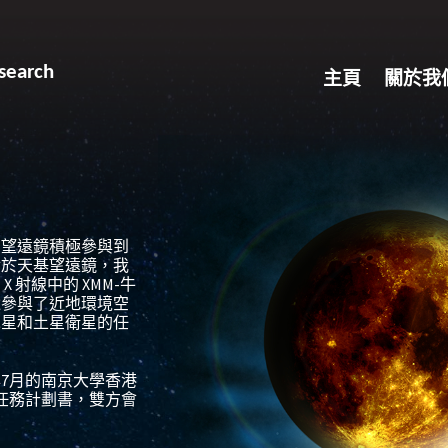
search
主頁
關於我
空望遠鏡積極參與到
對於天基望遠鏡，我
到
X
射線中的
XMM-
牛
還參與了近地環境空
木星和土星衛星的任
年
7
月的南京大學香港
任務計劃書，雙方會