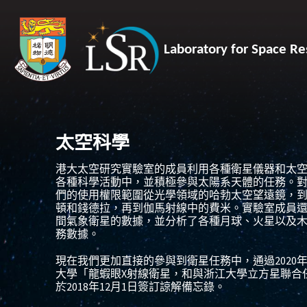
Laboratory for Space Re
太空科學
港大太空研究實驗室的成員利用各種衛星儀器和太
各種科學活動中，並積極參與太陽系天體的任務。
們的使用權限範圍從光學領域的哈勃太空望遠鏡，
頓和錢德拉，再到伽馬射線中的費米。實驗室成員
間氣象衛星的數據，並分析了各種月球、火星以及
務數據。
現在我們更加直接的參與到衛星任務中，通過
2020
大學「龍蝦眼
X
射線衛星，和與浙江大學立方星聯合
於
2018
年
12
月
1
日簽訂諒解備忘錄。