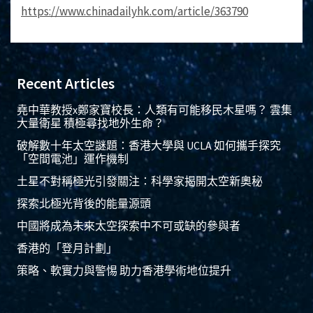
https://www.chinadailyhk.com/article/363790
Recent Articles
堯中華教授x鄭家寶校長：人類有可能移民木星嗎？ 雲集
大量衛星 積極尋找地外生命？
破解數十年太空謎題：香港大學與 UCLA 如何攜手探究
「空間電池」運作機制
土星不對稱極光引發關注：科學家揭開太空新奧秘
探索北極光背後的能量源頭
中國將成為未來太空探索中不可或缺的參與者
香港的「登月計劃」
策略、軟實力與警惕 助力香港學術地位提升