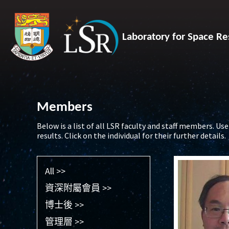
Laboratory for Space Re
Members
Below is a list of all LSR faculty and staff members. Use 
results. Click on the individual for their further details.
All >>
資深附屬會員 >>
博士後 >>
管理層 >>