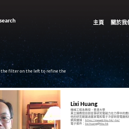
search
主頁
關於我
the filter on the left to refine the
Lixi Huang
機械工程系教授，香港大學
黃立錫教授目前從事研究電磁力在力學中的應
他的研究範圍涵蓋家電和電子冷卻到發電廠和
網頁鏈接：
https://meweb.hku.hk/~lixi/
電子郵件：
lixi.huang@hku.hk