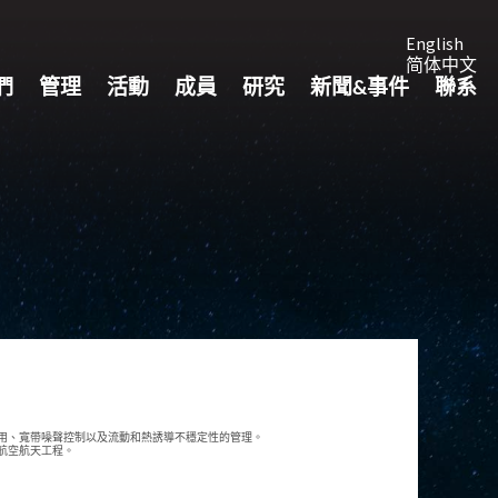
English
简体中文
們
管理
活動
成員
研究
新聞&事件
聯系
用、寬帶噪聲控制以及流動和熱誘導不穩定性的管理。
航空航天工程。