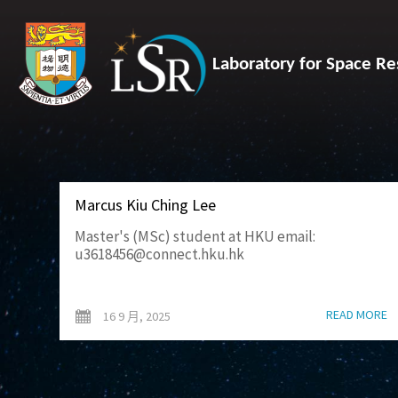
Laboratory for Space Re
Marcus Kiu Ching Lee
Master's (MSc) student at HKU email:
u3618456@connect.hku.hk
READ MORE
16 9 月, 2025