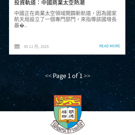
投資軌道：中國商業太空熱潮
中國正在商業太空領域開闢新航道，因為國家
航天局設立了一個專門部門，來指導該國增長
最�...
READ MORE
05 12 月, 2025
<<
Page 1 of 1
>>