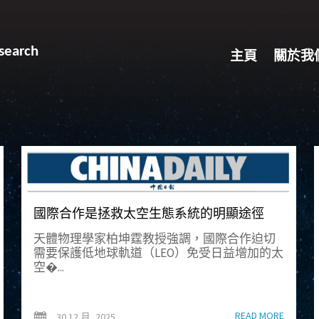
search
主頁
關於我
國際合作是拯救太空生態系統的明顯途徑
天體物理學家柏坤霆教授強調，國際合作迫切
需要保護低地球軌道（LEO）免受日益增加的太
空�...
READ MORE
30 12 月, 2025