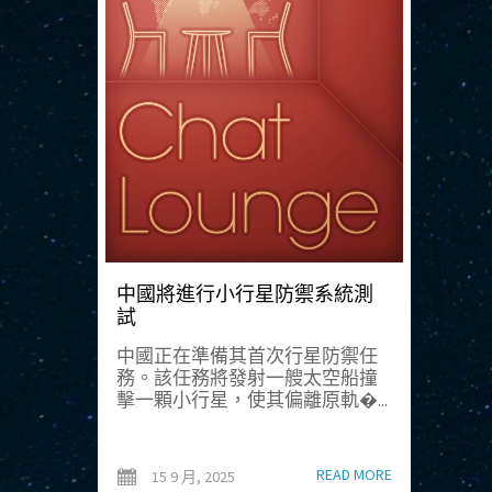
中國將進行小行星防禦系統測
試
中國正在準備其首次行星防禦任
務。該任務將發射一艘太空船撞
擊一顆小行星，使其偏離原軌�...
READ MORE
15 9 月, 2025