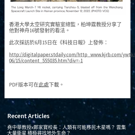
香港大學太空研究實驗室總監，柏坤霆教授分享了
他對神舟16號發射的看法。
此次採訪於6月15日在《科技日報》上發佈：
http://digitalpaper.stdaily.com/http_www.kjrb.com/ywtk
06/15/content_555035.htm?div=-1
PDF版本可在
此處
下載。
Recent Articles
堯中華教授x鄭家寶校長：人類有可能移民木星嗎？ 雲集
大量衛星 積極尋找地外生命？