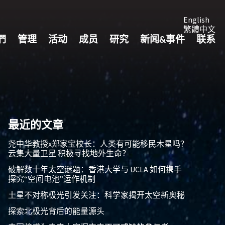
English
繁體中文
們
管理
活动
成员
研究
新闻&事件
联系
最近的文章
尧中华教授x郑家宝校长：人类有可能移民木星吗？
云集大量卫星 积极寻找地外生命？
破解数十年太空谜题：香港大学与 UCLA 如何携手
探究“空间电池”运作机制
土星不对称极光引发关注：科学家揭开太空新奥秘
探索北极光背后的能量源头