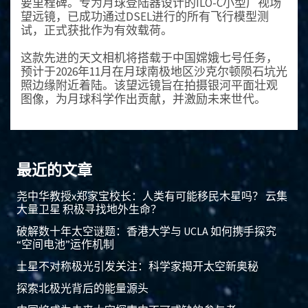
要里程碑。专为月球登陆器设计的ILO-C小型广视场
望远镜，已成功通过DSEL进行的所有飞行模型测
试，正式获批作为有效载荷。
这款先进的天文相机将搭载于中国嫦娥七号任务，
预计于2026年11月在月球南极地区沙克尔顿陨石坑光
照边缘附近着陆。该望远镜旨在拍摄银河平面壮观
图像，为月球科学作出贡献，并激励未来世代。
最近的文章
尧中华教授x郑家宝校长：人类有可能移民木星吗？ 云集
大量卫星 积极寻找地外生命？
破解数十年太空谜题：香港大学与 UCLA 如何携手探究
“空间电池”运作机制
土星不对称极光引发关注：科学家揭开太空新奥秘
探索北极光背后的能量源头