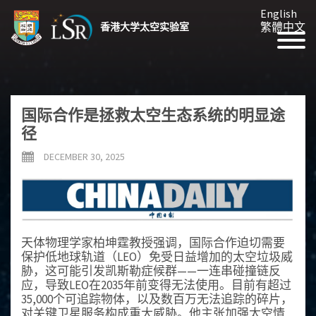
English
繁體中文
香港大学太空实验室
国际合作是拯救太空生态系统的明显途
径
DECEMBER 30, 2025
天体物理学家柏坤霆教授强调，国际合作迫切需要
保护低地球轨道（LEO）免受日益增加的太空垃圾威
胁，这可能引发凯斯勒症候群——一连串碰撞链反
应，导致LEO在2035年前变得无法使用。目前有超过
35,000个可追踪物体，以及数百万无法追踪的碎片，
对关键卫星服务构成重大威胁。他主张加强太空情