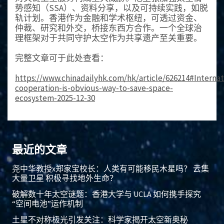
势感知（SSA）、资料分享，以及可持续实践，如脱
轨计划。香港作为金融和学术枢纽，可透过资金、
仲裁、研究和外交，桥接东西方合作。一个全球治
理框架对于共同守护太空作为共享遗产至关重要。
完整文章可于此处查看：
https://www.chinadailyhk.com/hk/article/626214#Internat
cooperation-is-obvious-way-to-save-space-
ecosystem-2025-12-30
最近的文章
尧中华教授x郑家宝校长：人类有可能移民木星吗？ 云集
大量卫星 积极寻找地外生命？
破解数十年太空谜题：香港大学与 UCLA 如何携手探究
“空间电池”运作机制
土星不对称极光引发关注：科学家揭开太空新奥秘