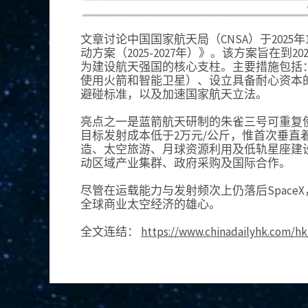
文章讨论中国国家航天局（CNSA）于2025
动方案（2025-2027年）》。该方案旨在
为建设航天强国的核心支柱。主要措施包括
使用火箭和智能卫星）、设立具备耐心资本
避碰标准，以及加速国家航天立法。
亮点之一是蓝箭航天研制的朱雀三号可重复
目标发射成本低于2万元/公斤，惟首次垂直
造、太空旅游、月球资源利用及低轨星座建
动区域产业集群、政府采购及国际合作。
尽管在运载能力与发射频次上仍落后Spac
全球商业太空经济的雄心。
全文连结：
https://www.chinadailyhk.com/hk/