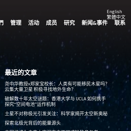
English
繁體中文
們
管理
活动
成员
研究
新闻&事件
联系
最近的文章
尧中华教授x郑家宝校长：人类有可能移民木星吗？
云集大量卫星 积极寻找地外生命？
破解数十年太空谜题：香港大学与 UCLA 如何携手
探究“空间电池”运作机制
土星不对称极光引发关注：科学家揭开太空新奥秘
探索北极光背后的能量源头