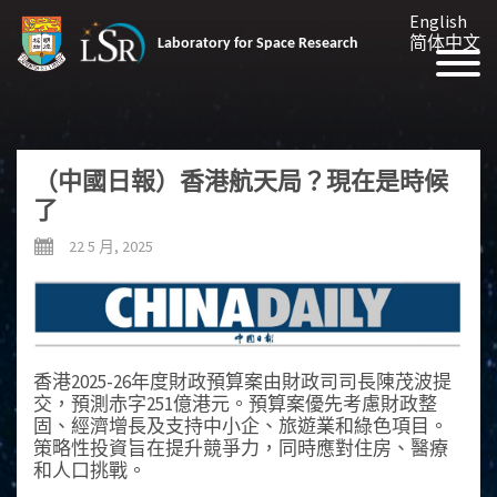
English
简体中文
Laboratory for Space Research
（中國日報）香港航天局？現在是時候
了
22 5 月, 2025
香港2025-26年度財政預算案由財政司司長陳茂波提
交，預測赤字251億港元。預算案優先考慮財政整
固、經濟增長及支持中小企、旅遊業和綠色項目。
策略性投資旨在提升競爭力，同時應對住房、醫療
和人口挑戰。