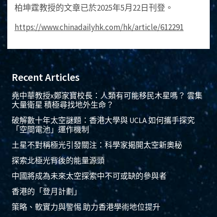
柏坤霆教授的文章已於2025年5月22日刊登。
https://www.chinadailyhk.com/hk/article/612291
Recent Articles
堯中華教授x鄭家寶校長：人類有可能移民木星嗎？ 雲集
大量衛星 積極尋找地外生命？
破解數十年太空謎題：香港大學與 UCLA 如何攜手探究
「空間電池」運作機制
土星不對稱極光引發關注：科學家揭開太空新奧秘
探索北極光背後的能量源頭
中國將成為未來太空探索中不可或缺的參與者
香港的「登月計劃」
策略、軟實力與警惕 助力香港學術地位提升