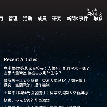
English
简体中文
們
管理
活動
成員
研究
新聞&事件
聯系
Recent Articles
堯中華教授x鄭家寶校長：人類有可能移民木星嗎？
雲集大量衛星 積極尋找地外生命？
破解數十年太空謎題：香港大學與 UCLA 如何攜手
探究「空間電池」運作機制
土星不對稱極光引發關注：科學家揭開太空新奧秘
探索北極光背後的能量源頭