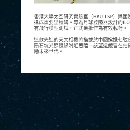
香港大學太空研究實驗室（HKU-LSR）與
達成重要里程碑。專為月球登陸器設計的ILO
有飛行模型測試，正式獲批作為有效載荷。
這款先進的天文相機將搭載於中國嫦娥七號任
隕石坑光照邊緣附近著陸。該望遠鏡旨在拍
勵未來世代。