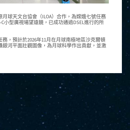
國際月球天文台協會（ILOA）合作，為嫦娥七號任務
-C小型廣視場望遠鏡，已成功通過DSEL進行的所
務，預計於2026年11月在月球南極地區沙克爾頓
攝銀河平面壯觀圖像，為月球科學作出貢獻，並激