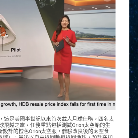
s II任務，這是美國半世紀以來首次載人月球任務。四名太
月球飛越之旅。任務重點包括測試Orion太空船的生
設計的橙色Orion太空服，體驗改良後的太空食
區域），最後以自由返回軌道返回地球，預計在加