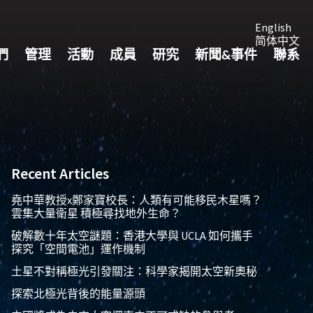
English
简体中文
們
管理
活動
成員
研究
新聞&事件
聯系
Recent Articles
堯中華教授x鄭家寶校長：人類有可能移民木星嗎？
雲集大量衛星 積極尋找地外生命？
破解數十年太空謎題：香港大學與 UCLA 如何攜手
探究「空間電池」運作機制
土星不對稱極光引發關注：科學家揭開太空新奧秘
探索北極光背後的能量源頭