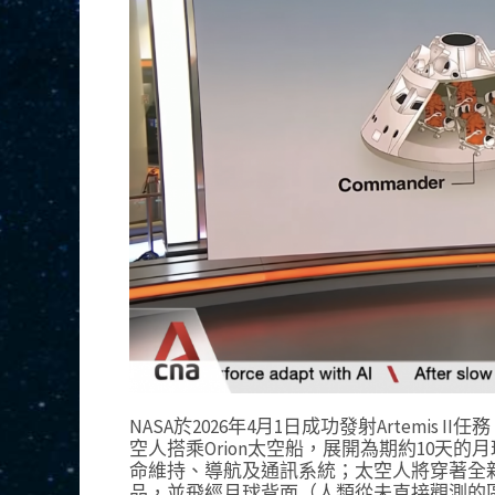
NASA於2026年4月1日成功發射Artemi
空人搭乘Orion太空船，展開為期約10天的
命維持、導航及通訊系統；太空人將穿著全新
品，並飛經月球背面（人類從未直接觀測的